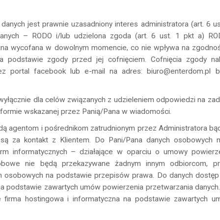
nych jest prawnie uzasadniony interes administratora (art. 6 us
danych – RODO i/lub udzielona zgoda (art. 6 ust. 1 pkt a) RO
ana wycofana w dowolnym momencie, co nie wpływa na zgodno
 podstawie zgody przed jej cofnięciem. Cofnięcia zgody na
z portal facebook lub e-mail na adres: biuro@enterdom.pl 
yłącznie dla celów związanych z udzieleniem odpowiedzi na za
 formie wskazanej przez Panią/Pana w wiadomości.
 agentom i pośrednikom zatrudnionym przez Administratora bą
i są za kontakt z Klientem. Do Pani/Pana danych osobowych 
 firm informatycznych – działające w oparciu o umowy powierz
sobowe nie będą przekazywane żadnym innym odbiorcom, p
h osobowych na podstawie przepisów prawa. Do danych dostę
 na podstawie zawartych umów powierzenia przetwarzania danych
firma hostingowa i informatyczna na podstawie zawartych 