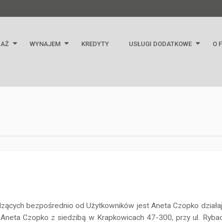
DAŻ
WYNAJEM
KREDYTY
USŁUGI DODATKOWE
O 
nia
Mieszkania
Ubezpieczenia
Inf
Domy
Wycena nieruchomości
 obiekty
Lokale i obiekty
Notariusz
Geodezja
Obsługa prawna
Home Staging
ących bezpośrednio od Użytkowników jest Aneta Czopko działa
Aneta Czopko z siedzibą w Krapkowicach 47-300, przy ul. Rybac