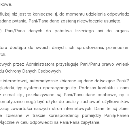
zkowe.
żej niż jest to konieczne, tj. do momentu udzielenia odpowiedz
adane pytanie, Pani/Pana dane zostaną niezwłocznie usunięte.
ać Pani/Pana danych do państwa trzeciego ani do organiz
ora dostępu do swoich danych, ich sprostowania, przenoszen
ych.
ych przez Administratora przysługuje Pani/Panu prawo wniesi
ędu Ochrony Danych Osobowych.
e internetowej, automatycznie zbierane są dane dotyczące Pani/
glądarki, typ systemu operacyjnego itp. Podczas kontaktu z nam
y e-mail itp., przekazywane są Pani/Panu dane osobowe, np. i
automatycznie mogą być użyte do analizy zachowań użytkownikó
izacji zawartości naszych stron internetowych. Dane te są zbie
e zbierane w trakcie korespondencji pomiędzy Panią/Pan
ącznie w celu odpowiedzi na Pani/Pana zapytanie.