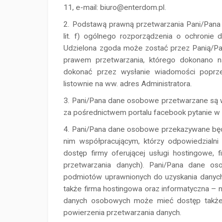
11, e-mail: biuro@enterdom.pl.
Podstawą prawną przetwarzania Pani/Pana da
lit. f) ogólnego rozporządzenia o ochronie 
Udzielona zgoda może zostać przez Panią/P
prawem przetwarzania, którego dokonano na
dokonać przez wysłanie wiadomości poprze
listownie na ww. adres Administratora.
Pani/Pana dane osobowe przetwarzane są w
za pośrednictwem portalu facebook pytanie w
Pani/Pana dane osobowe przekazywane będą
nim współpracującym, którzy odpowiedzialn
dostęp firmy oferującej usługi hostingowe,
przetwarzania danych). Pani/Pana dane o
podmiotów uprawnionych do uzyskania danyc
także firma hostingowa oraz informatyczna –
danych osobowych może mieć dostęp także 
powierzenia przetwarzania danych.