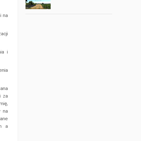
i na
acji
ia i
enia
Pana
i za
mię,
w na
rane
em a