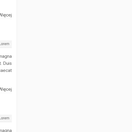
Więcej
Lorem
 magna
. Duis
caecat
Więcej
Lorem
 magna