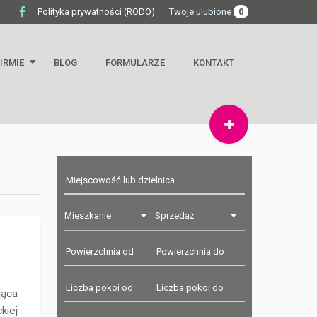
Polityka prywatności (RODO)
Twoje ulubione
0
FIRMIE
BLOG
FORMULARZE
KONTAKT
ormacje
Mieszkanie
Sprzedaż
jąca
kiej