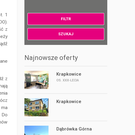
t. 1
DO).
ść z
leży
bądź
Najnowsze oferty
dane
Krapkowice
dź z
OS. XXX-LECIA
mają
enia
rócz
Krapkowice
p ma
. Do
umów
Dąbrówka Górna