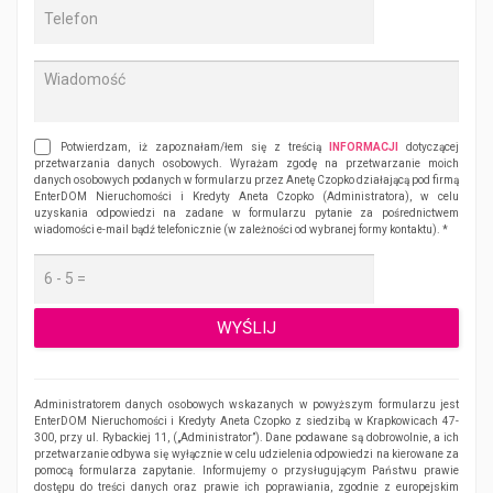
Potwierdzam, iż zapoznałam/łem się z treścią
INFORMACJI
dotyczącej
przetwarzania danych osobowych. Wyrażam zgodę na przetwarzanie moich
danych osobowych podanych w formularzu przez Anetę Czopko działającą pod firmą
EnterDOM Nieruchomości i Kredyty Aneta Czopko (Administratora), w celu
uzyskania odpowiedzi na zadane w formularzu pytanie za pośrednictwem
wiadomości e-mail bądź telefonicznie (w zależności od wybranej formy kontaktu). *
Administratorem danych osobowych wskazanych w powyższym formularzu jest
EnterDOM Nieruchomości i Kredyty Aneta Czopko z siedzibą w Krapkowicach 47-
300, przy ul. Rybackiej 11, („Administrator”). Dane podawane są dobrowolnie, a ich
przetwarzanie odbywa się wyłącznie w celu udzielenia odpowiedzi na kierowane za
pomocą formularza zapytanie. Informujemy o przysługującym Państwu prawie
dostępu do treści danych oraz prawie ich poprawiania, zgodnie z europejskim