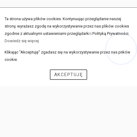
Ta strona używa plików cookies. Kontynuując przeglądanie naszej
strony, wyrażasz zgodę na wykorzystywanie przez nas plików cookies
zgodnie z aktualnymi ustawieniami przeglądarki i Polityką Prywatności.
Dowiedz się więcej
SPRZEDAŻ
Klikając "Akceptuję" zgadasz się na wykorzystywanie przez nas plików
Hej! Chętnie Ci pomogę
cookie.
WYNAJEM
AKCEPTUJĘ
KREDYTY
USŁUGI DODATKOWE
O FIRMIE
BLOG
FORMULARZE