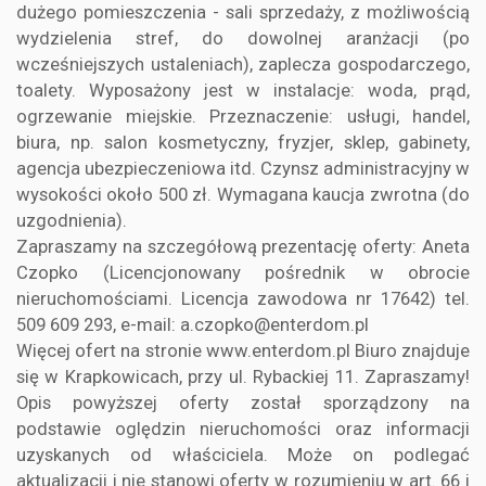
dużego pomieszczenia - sali sprzedaży, z możliwością
wydzielenia stref, do dowolnej aranżacji (po
wcześniejszych ustaleniach), zaplecza gospodarczego,
toalety. Wyposażony jest w instalacje: woda, prąd,
ogrzewanie miejskie. Przeznaczenie: usługi, handel,
biura, np. salon kosmetyczny, fryzjer, sklep, gabinety,
agencja ubezpieczeniowa itd. Czynsz administracyjny w
wysokości około 500 zł. Wymagana kaucja zwrotna (do
uzgodnienia).
Zapraszamy na szczegółową prezentację oferty: Aneta
Czopko (Licencjonowany pośrednik w obrocie
nieruchomościami. Licencja zawodowa nr 17642) tel.
509 609 293, e-mail: a.czopko@enterdom.pl
Więcej ofert na stronie www.enterdom.pl Biuro znajduje
się w Krapkowicach, przy ul. Rybackiej 11. Zapraszamy!
Opis powyższej oferty został sporządzony na
podstawie oględzin nieruchomości oraz informacji
uzyskanych od właściciela. Może on podlegać
aktualizacji i nie stanowi oferty w rozumieniu w art. 66 i